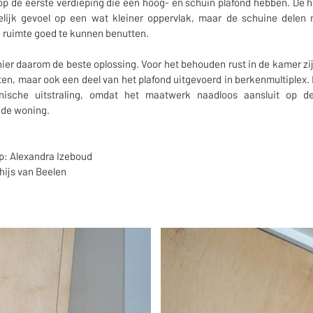
p de eerste verdieping die een hoog- en schuin plafond hebben. De ho
elijk gevoel op een wat kleiner oppervlak, maar de schuine delen
 ruimte goed te kunnen benutten.
er daarom de beste oplossing. Voor het behouden rust in de kamer zijn
en, maar ook een deel van het plafond uitgevoerd in berkenmultiplex. 
onische uitstraling, omdat het maatwerk naadloos aansluit op 
 de woning.
p: Alexandra Izeboud
ijs van Beelen