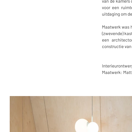
van de kamers o
voor een ruimt
uitdaging om de
Maatwerk was hi
(zwevende) kast
een architect
constructie van
Interieurontwer
Maatwerk: Matth