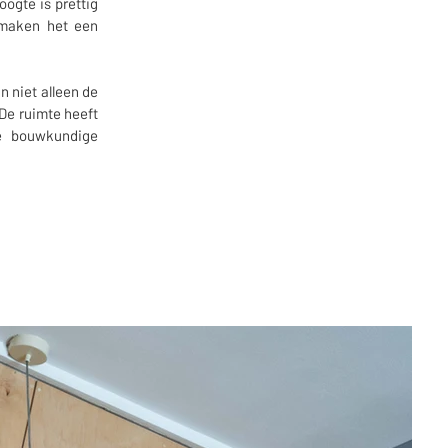
ogte is prettig
 maken het een
 niet alleen de
De ruimte heeft
de bouwkundige