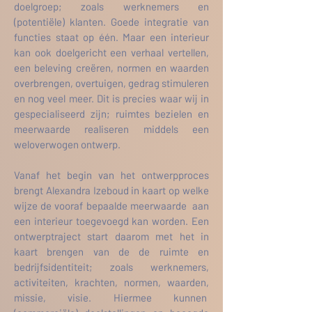
doelgroep; zoals werknemers en
(potentiële) klanten. Goede integratie van
functies staat op één. Maar een interieur
kan ook doelgericht een verhaal vertellen,
een beleving
creëren
, normen en waarden
overbrengen, overtuigen, gedrag stimuleren
en nog veel meer. Dit is precies waar wij in
gespecialiseerd zijn; ruimtes bezielen en
meerwaarde realiseren middels een
weloverwogen ontwerp.
Vanaf het begin van het ontwerpproces
brengt Alexandra Izeboud in kaart op welke
wijze de vooraf bepaalde meerwaarde aan
een interieur toegevoegd kan worden. Een
ontwerptraject start daarom met het in
kaart brengen van de de ruimte en
bedrijfsidentiteit; zoals werknemers,
activiteiten, krachten, normen, waarden,
missie, visie. Hiermee kunnen