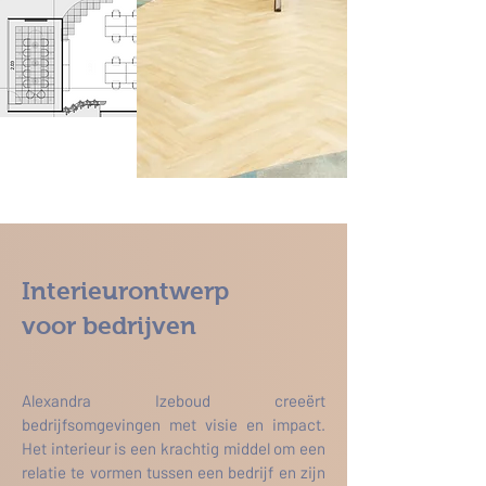
Interieurontwerp
voor bedrijven
Alexandra Izeboud
creeërt
bedrijfsomgevingen met visie en impact.
Het interieur is een krachtig middel om een
relatie te
vormen
tussen een bedrijf en zijn