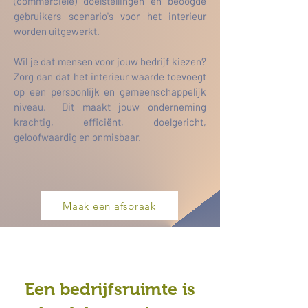
(
commerciële)
doelstellingen en beoogde
gebruikers scenario's voor het interieur
worden uitgewerkt.
Wil je dat mensen voor jouw bedrijf kiezen?
Zorg dan dat het interieur waarde toevoegt
op een persoonlijk en gemeenschappelijk
niveau. Dit maakt jouw onderneming
krachtig, efficiënt, doelgericht,
geloofwaardig en onmisbaar.
Maak een afspraak
Een bedrijfsruimte is