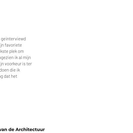
ik geïnterviewd
jn favoriete
ukste plek om
gezien ik al mijn
n voorkeur is ter
doen die ik
ng dat het