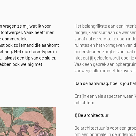
 vragen ze mij wat ik voor
Het belangrijkste aan een interi
uctontwerper. Vaak heeft men
mogelijk aansluit aan de wensen
de commerciële
vanaf nul de ruimte te gaan inde
Vast ook zo iemand die aankomt
ruimtes en het vormgeven van de
ehang. Met die stereotypes in
ondersteunen zorgt ervoor dat d
. alvast een tip van de sluier,
niet dat jij geleefd wordt door 
e hebben ook weinig met
Vaak een gebrek aan opbergruimt
vanwege alle rommel die overal 
Dan de hamvraag, hoe ik jou hel
Er zijn een vele aspecten waar i
uitlichten:
1) De architectuur
De architectuur is voor een groo
om een optimale in de indeling 