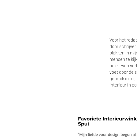
Voor het redac
door schrijver
plekken in mij
mensen te kijk
hele leven ver
voet door de s
gebruik in mij
interieur in c