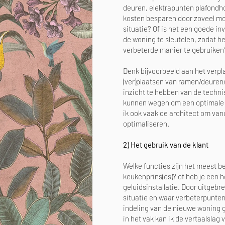
deuren, elektrapunten plafondh
kosten besparen door zoveel mo
situatie? Of is het een goede i
de woning te sleutelen, zodat h
verbeterde manier te gebruike
Denk bijvoorbeeld aan het verpl
(ver)plaatsen van ramen/deuren
inzicht te hebben van de techni
kunnen wegen om een optimale i
ik ook vaak de architect om vanu
optimaliseren.
2) Het gebruik van de klant
Welke functies zijn het meest be
keukenprins(es)? of heb je een h
geluidsinstallatie. Door uitgeb
situatie en waar verbeterpunten
indeling van de nieuwe woning g
in het vak kan ik de vertaalslag