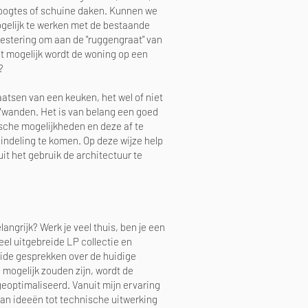
oogtes of schuine daken. Kunnen we
gelijk te werken met de bestaande
nvestering om aan de "ruggengraat" van
et mogelijk wordt de woning op een
n?
aatsen van een keuken, het wel of niet
/wanden. Het is van belang een goed
sche mogelijkheden en deze af te
ndeling te komen. Op deze wijze help
it het gebruik de architectuur te
langrijk? Werk je veel thuis, ben je een
eel uitgebreide LP collectie en
reide gesprekken over de huidige
 mogelijk zouden zijn, wordt de
eoptimaliseerd. Vanuit mijn ervaring
 van
ideeën
tot technische uitwerking