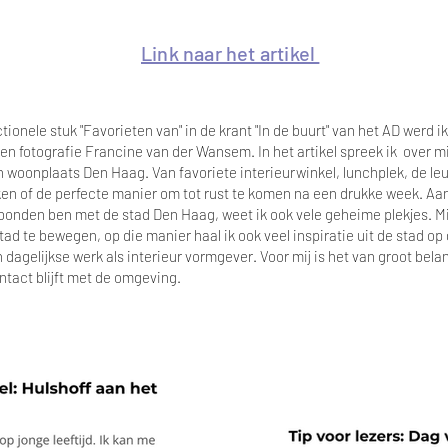
Link naar het artikel
tionele stuk "Favorieten van" in de krant "In de buurt" van het AD werd 
 en fotografie Francine van der Wansem. In het artikel spreek ik over mi
n woonplaats Den Haag. Van favoriete interieurwinkel, lunchplek, de le
en of de perfecte manier om tot rust te komen na een drukke week. Aan
bonden ben met de stad Den Haag, weet ik ook vele geheime plekjes. Mij
tad te bewegen, op die manier haal ik ook veel inspiratie uit de stad op 
n dagelijkse werk als interieur vormgever. Voor mij is het van groot bela
ontact blijft met de omgeving.